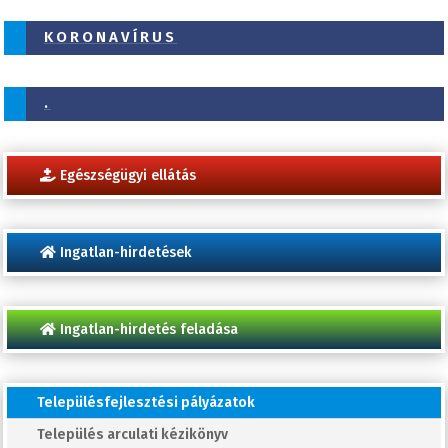
KORONAVÍRUS
.
Egészségügyi ellátás
Ingatlan-hirdetések
Ingatlan-hirdetés feladása
Településfejlesztési pályázatok
Település arculati kézikönyv