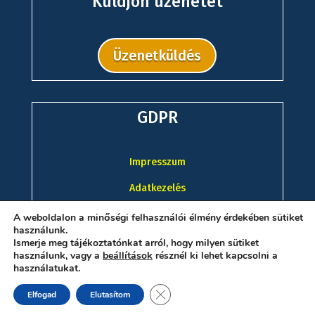
Küldjön üzenetet
Üzenetküldés
GDPR
Impresszum
Adatkezelés
A weboldalon a minőségi felhasználói élmény érdekében sütiket
használunk.
Ismerje meg tájékoztatónkat arról, hogy milyen sütiket
használunk, vagy a
beállítások
résznél ki lehet kapcsolni a
használatukat.
Close GDPR Cookie Banner
Elfogad
Elutasítom