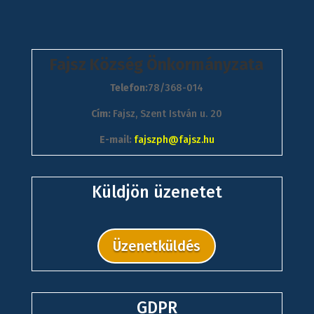
Fajsz Község Önkormányzata
Telefon:
78/368-014
Cím:
Fajsz, Szent István u. 20
E-mail:
fajszph@fajsz.hu
Küldjön üzenetet
Üzenetküldés
GDPR