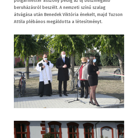
polgármester asszony pedig az új buszmegálló
beruházásról beszélt. A nemzeti színű szalag
átvágása után Benedek Viktória énekelt, majd Tuzson
Attila plébános megáldotta a létesítményt.