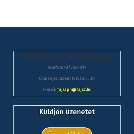
Fajsz Község Önkormányzata
Telefon:
78/368-014
Cím:
Fajsz, Szent István u. 20
E-mail:
fajszph@fajsz.hu
Küldjön üzenetet