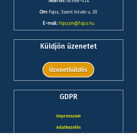
Telefon:
78/368-014
Cím:
Fajsz, Szent István u. 20
E-mail:
fajszph@fajsz.hu
Küldjön üzenetet
Üzenetküldés
GDPR
Impresszum
Adatkezelés