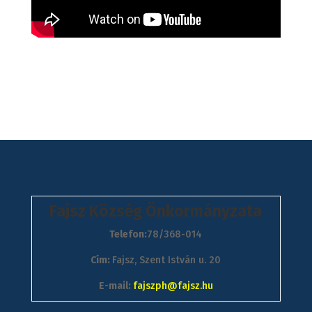
Fajsz Község Önkormányzata
Telefon:
78/368-014
Cím:
Fajsz, Szent István u. 20
E-mail:
fajszph@fajsz.hu