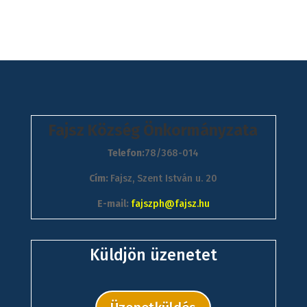
Fajsz Község Önkormányzata
Telefon:
78/368-014
Cím:
Fajsz, Szent István u. 20
E-mail:
fajszph@fajsz.hu
Küldjön üzenetet