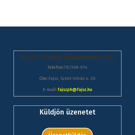
Fajsz Község Önkormányzata
Telefon:
78/368-014
Cím:
Fajsz, Szent István u. 20
E-mail:
fajszph@fajsz.hu
Küldjön üzenetet