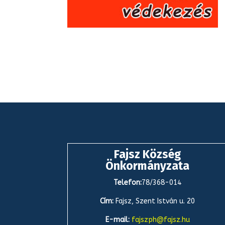
Fajsz Község
Önkormányzata
Telefon:
78/368-014
Cím:
Fajsz, Szent István u. 20
E-mail:
fajszph@fajsz.hu