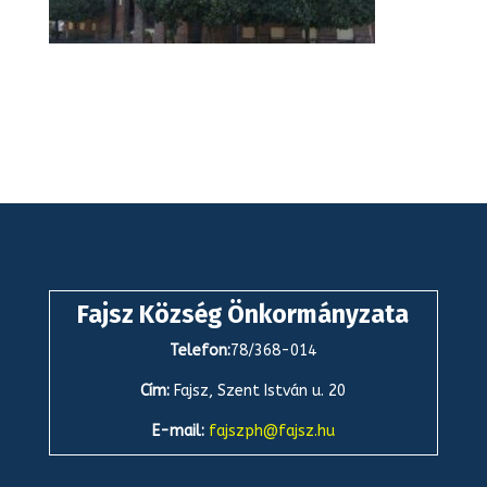
Fajsz Község Önkormányzata
Telefon:
78/368-014
Cím:
Fajsz, Szent István u. 20
E-mail:
fajszph@fajsz.hu