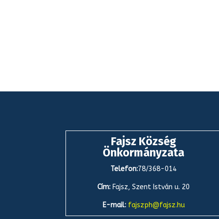
Fajsz Község
Önkormányzata
Telefon:
78/368-014
Cím:
Fajsz, Szent István u. 20
E-mail:
fajszph@fajsz.hu