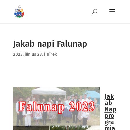
Jakab napi Falunap
2023. június 23.
|
Hírek
Jak
ab
Nap
pro
gra
mja