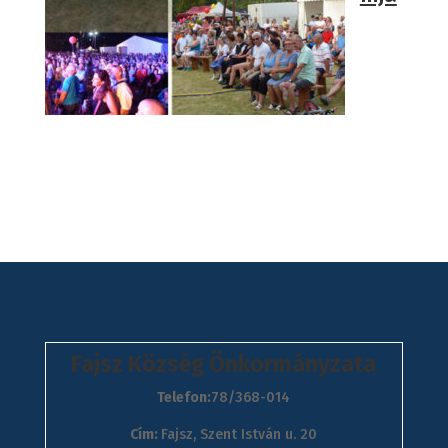
Fajsz Község Önkormányzata
Telefon:
78/368-014
Cím:
Fajsz, Szent István u. 20