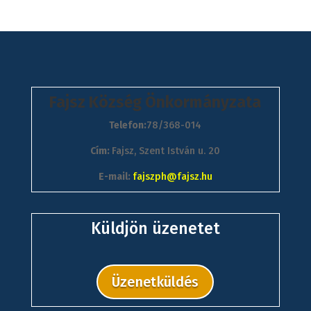
Fajsz Község Önkormányzata
Telefon:
78/368-014
Cím:
Fajsz, Szent István u. 20
E-mail:
fajszph@fajsz.hu
Küldjön üzenetet
Üzenetküldés