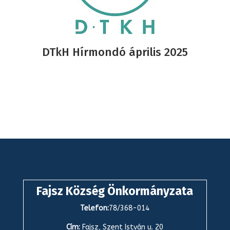
DTkH Hírmondó április 2025
Fajsz Község Önkormányzata
Telefon:
78/368-014
Cím:
Fajsz, Szent István u. 20