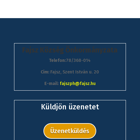
Fajsz Község Önkormányzata
Telefon:
78/368-014
Cím:
Fajsz, Szent István u. 20
E-mail:
fajszph@fajsz.hu
Küldjön üzenetet
Üzenetküldés