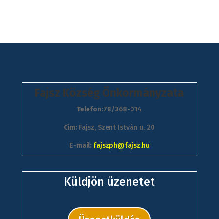
Fajsz Község Önkormányzata
Telefon:
78/368-014
Cím:
Fajsz, Szent István u. 20
E-mail:
fajszph@fajsz.hu
Küldjön üzenetet