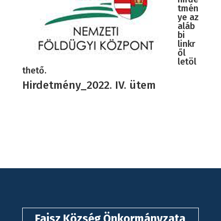
tmén
ye az
aláb
bi
linkr
ől
letöl
thető.
Hirdetmény_2022. IV. ütem
Fajsz Község Önkormányzata