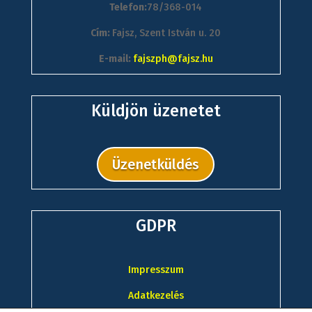
Telefon:
78/368-014
Cím:
Fajsz, Szent István u. 20
E-mail:
fajszph@fajsz.hu
Küldjön üzenetet
Üzenetküldés
GDPR
Impresszum
Adatkezelés