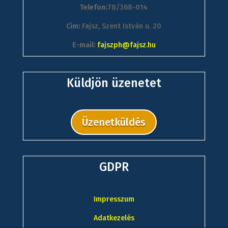
Telefon:
78/368-014
Cím:
Fajsz, Szent István u. 20
E-mail:
fajszph@fajsz.hu
Küldjön üzenetet
Üzenetküldés
GDPR
Impresszum
Adatkezelés