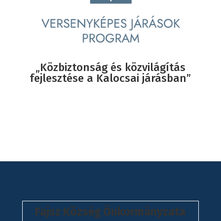
„Közbiztonság és közvilágítás
fejlesztése a Kalocsai járásban”
Fajsz Község Önkormányzata