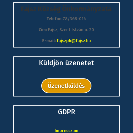
Fajsz Község Önkormányzata
Telefon:
78/368-014
Cím:
Fajsz, Szent István u. 20
E-mail:
fajszph@fajsz.hu
Küldjön üzenetet
Üzenetküldés
GDPR
Impresszum