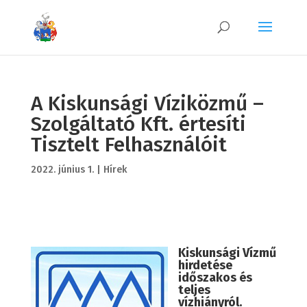
A Kiskunsági Víziközmű –
Szolgáltató Kft. értesíti
Tisztelt Felhasználóit
2022. június 1.
|
Hírek
Kiskunsági Vízmű
hirdetése
időszakos és
teljes
vízhiányról.