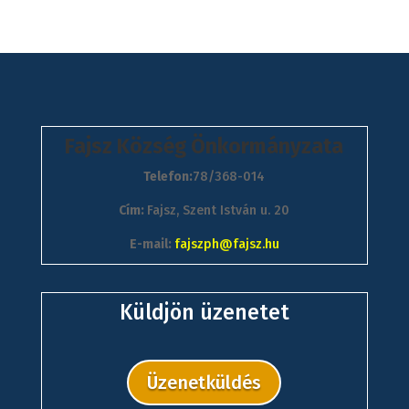
Fajsz Község Önkormányzata
Telefon:
78/368-014
Cím:
Fajsz, Szent István u. 20
E-mail:
fajszph@fajsz.hu
Küldjön üzenetet
Üzenetküldés