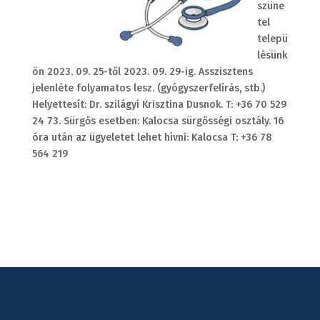
szüne
tel
telepü
lésünk
ön 2023. 09. 25-től 2023. 09. 29-ig. Asszisztens
jelenléte folyamatos lesz. (gyógyszerfelírás, stb.)
Helyettesít: Dr. szilágyi Krisztina Dusnok. T: +36 70 529
24 73. Sürgős esetben: Kalocsa sürgősségi osztály. 16
óra után az ügyeletet lehet hívni: Kalocsa T: +36 78
564 219