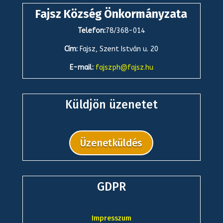
Fajsz Község Önkormányzata
Telefon:
78/368-014
Cím:
Fajsz, Szent István u. 20
E-mail:
fajszph@fajsz.hu
Küldjön üzenetet
Üzenetküldés
GDPR
Impresszum