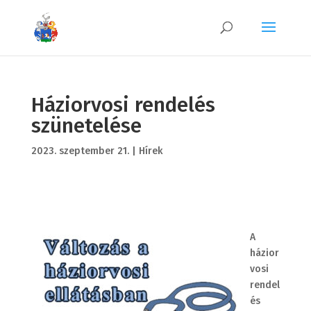
Háziorvosi rendelés
szünetelése
2023. szeptember 21.
|
Hírek
A
házior
vosi
rendel
és