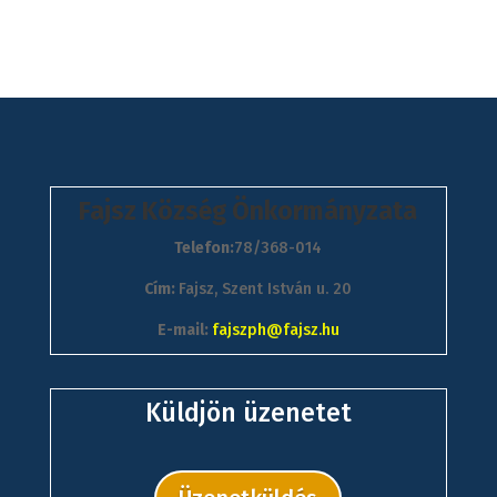
Fajsz Község Önkormányzata
Telefon:
78/368-014
Cím:
Fajsz, Szent István u. 20
E-mail:
fajszph@fajsz.hu
Küldjön üzenetet