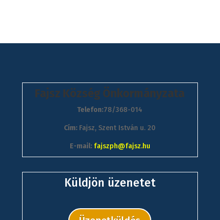
Fajsz Község Önkormányzata
Telefon:
78/368-014
Cím:
Fajsz, Szent István u. 20
E-mail:
fajszph@fajsz.hu
Küldjön üzenetet