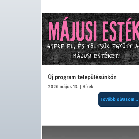
Új program településünkön
2026 május 13.
|
Hírek
Tovább olvasom...