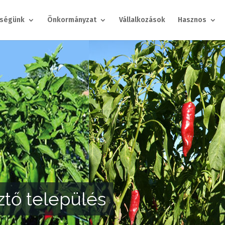
ségünk
Önkormányzat
Vállalkozások
Hasznos
i Duna-part